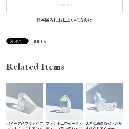
Sold out
日本国内にお住まいの方向け
通報する
Related Items
バイーア産ブラックフ
ファントム◎セーラ・
大きな結晶◎ゼッカ産
ァントムレムリアンク
デ・カブラル産レムリ
水晶クリアクォーツ