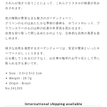
それらが混ざり合うことによって、これらクリスタルの箱庭が生み
出されます。
色の種類が豊富な点も魅力のガーデンクォーツ。
グリーンのものはあたたかな季節の森林を、ホワイトやレッド、ブ
ラウンカラーのものは秋の紅葉や冬景色を思わせます。
自然を切り取って閉じ込めたかのような、立体的な自然の風景を楽
しめます。
雄大な自然を連想するガーデンクォーツは、安定や繁栄といったキ
ーワードがしっくりきます。
心を癒してくれるだけでなく、お仕事や勉学のお守り石として手に
取られる方も多いです。
✴︎ Size：3.3×2.5×2.1cm
✴︎ Weight：28.7g
✴︎ Origin：Brazil
No.241203
International shipping available