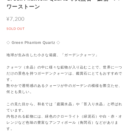
ワーストーン
¥7,200
SOLD OUT
◇ Green Phantom Quartz ◇
地球が生み出した小さな箱庭、「ガーデンクォーツ」
クォーツ（水晶）の中に様々な鉱物が入り込むことで、世界に一つ
だけの景色を持つガーデンクォーツは、鑑賞石にとてもおすすめで
す。
艶やかで透明感のあるクォーツが中のガーデンの模様を際立たせ、
何とも美しい。
この見た目から、和名では「庭園水晶」や「苔入り水晶」と呼ばれ
ています。
内包される鉱物には、緑色のクローライト（緑泥石）や白・赤・オ
レンジなど色味の豊富なアンフィボール（角閃石）などがありま
す。