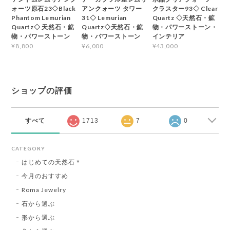
ォーツ原石23◇Black
アンクォーツ タワー
クラスター93◇ Clear
Phantom Lemurian
31◇ Lemurian
Quartz ◇天然石・鉱
Quartz◇ 天然石・鉱
Quartz◇天然石・鉱
物・パワーストーン・
物・パワーストーン
物・パワーストーン
インテリア
¥8,800
¥6,000
¥43,000
ショップの評価
すべて
1713
7
0
CATEGORY
はじめての天然石＊
今月のおすすめ
Roma Jewelry
石から選ぶ
形から選ぶ