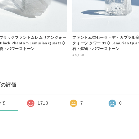
ブラックファントムレムリアンクォー
ファントム◎セーラ・デ・カブラル
ack Phantom Lemurian Quartz◇
クォーツ タワー 31◇ Lemurian Qua
物・パワーストーン
石・鉱物・パワーストーン
¥6,000
プの評価
べて
1713
7
0