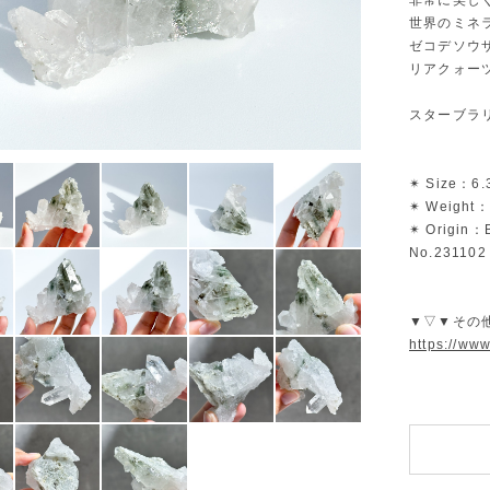
非常に美し
世界のミネ
ゼコデソウ
リアクォー
スターブラ
✴︎ Size：6.
✴︎ Weight：
✴︎ Origin：B
No.231102
▼▽▼その
https://ww