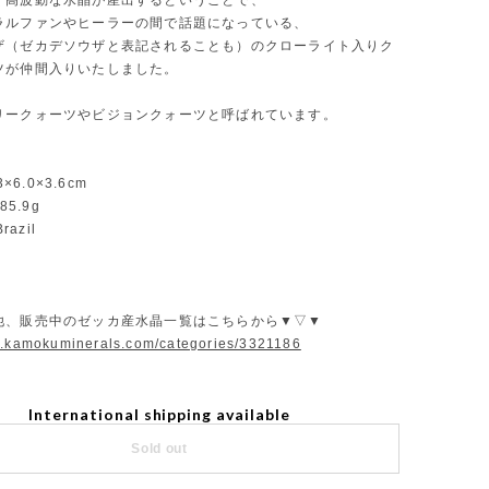
く高波動な水晶が産出するということで、
ラルファンやヒーラーの間で話題になっている、
ザ（ゼカデソウザと表記されることも）のクローライト入りク
ツが仲間入りいたしました。
リークォーツやビジョンクォーツと呼ばれています。
3×6.0×3.6cm
85.9g
razil
他、販売中のゼッカ産水晶一覧はこちらから▼▽▼
w.kamokuminerals.com/categories/3321186
International shipping available
Sold out