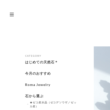
CATEGORY
はじめての天然石＊
今月のおすすめ
Roma Jewelry
石から選ぶ
★ゼコ産水晶（ゼコデソウザ／ゼッ
カ産）