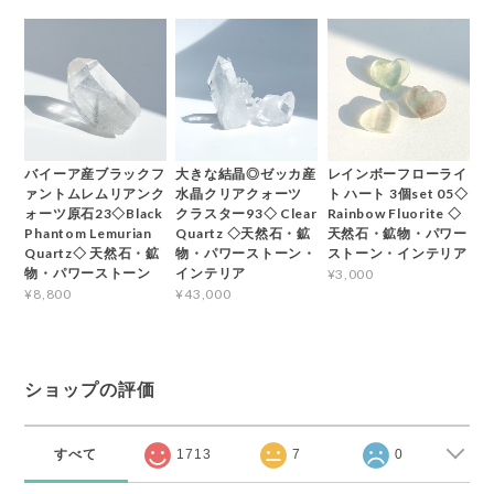
バイーア産ブラックフ
大きな結晶◎ゼッカ産
レインボーフローライ
ァントムレムリアンク
水晶クリアクォーツ
ト ハート 3個set 05◇
ォーツ原石23◇Black
クラスター93◇ Clear
Rainbow Fluorite ◇
Phantom Lemurian
Quartz ◇天然石・鉱
天然石・鉱物・パワー
Quartz◇ 天然石・鉱
物・パワーストーン・
ストーン・インテリア
物・パワーストーン
インテリア
¥3,000
¥8,800
¥43,000
ショップの評価
すべて
1713
7
0