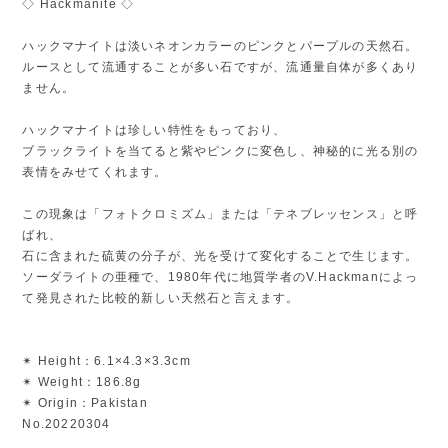
◇ Hackmanite ◇
ハックマナイトは淡いネオンカラーのピンクとパープルの天然石。
ルースとして流通することが多い石ですが、流通量自体が多くあり
ません。
ハックマナイトは珍しい特性をもっており、
ブラックライトを当てると紫やピンクに変色し、神秘的に光る別の
表情をみせてくれます。
この現象は「フォトクロミズム」または「テネブレッセンス」と呼
ばれ、
石に含まれた硫黄の分子が、光を受けて変化することで生じます。
ソーダライトの亜種で、1980年代に地質学者のV.Hackmanによっ
て発見された比較的新しい天然石と言えます。
✴︎ Height：6.1×4.3×3.3cm
✴︎ Weight：186.8g
✴︎ Origin：Pakistan
No.20220304