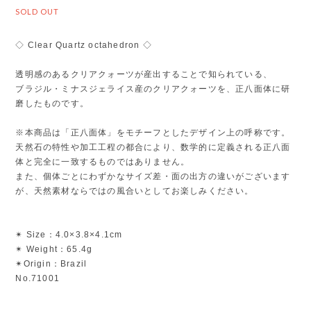
SOLD OUT
◇ Clear Quartz octahedron ◇
透明感のあるクリアクォーツが産出することで知られている、
ブラジル・ミナスジェライス産のクリアクォーツを、正八面体に研
磨したものです。
※本商品は「正八面体」をモチーフとしたデザイン上の呼称です。
天然石の特性や加工工程の都合により、数学的に定義される正八面
体と完全に一致するものではありません。
また、個体ごとにわずかなサイズ差・面の出方の違いがございます
が、天然素材ならではの風合いとしてお楽しみください。
✴︎ Size：4.0×3.8×4.1cm
✴︎ Weight：65.4g
✴︎Origin：Brazil
No.71001