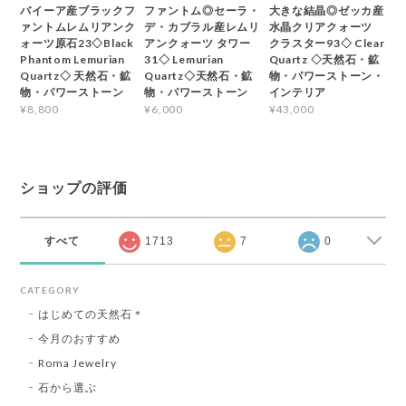
バイーア産ブラックフ
ファントム◎セーラ・
大きな結晶◎ゼッカ産
ァントムレムリアンク
デ・カブラル産レムリ
水晶クリアクォーツ
ォーツ原石23◇Black
アンクォーツ タワー
クラスター93◇ Clear
Phantom Lemurian
31◇ Lemurian
Quartz ◇天然石・鉱
Quartz◇ 天然石・鉱
Quartz◇天然石・鉱
物・パワーストーン・
物・パワーストーン
物・パワーストーン
インテリア
¥8,800
¥6,000
¥43,000
ショップの評価
すべて
1713
7
0
CATEGORY
はじめての天然石＊
今月のおすすめ
Roma Jewelry
石から選ぶ