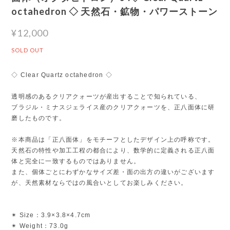
octahedron ◇ 天然石・鉱物・パワーストーン
¥12,000
SOLD OUT
◇ Clear Quartz octahedron ◇
透明感のあるクリアクォーツが産出することで知られている、
ブラジル・ミナスジェライス産のクリアクォーツを、正八面体に研
磨したものです。
※本商品は「正八面体」をモチーフとしたデザイン上の呼称です。
天然石の特性や加工工程の都合により、数学的に定義される正八面
体と完全に一致するものではありません。
また、個体ごとにわずかなサイズ差・面の出方の違いがございます
が、天然素材ならではの風合いとしてお楽しみください。
✴︎ Size：3.9×3.8×4.7cm
✴︎ Weight：73.0g