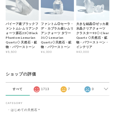
バイーア産ブラックフ
ファントム◎セーラ・
大きな結晶◎ゼッカ産
ァントムレムリアンク
デ・カブラル産レムリ
水晶クリアクォーツ
ォーツ原石23◇Black
アンクォーツ タワー
クラスター93◇ Clear
Phantom Lemurian
31◇ Lemurian
Quartz ◇天然石・鉱
Quartz◇ 天然石・鉱
Quartz◇天然石・鉱
物・パワーストーン・
物・パワーストーン
物・パワーストーン
インテリア
¥8,800
¥6,000
¥43,000
ショップの評価
すべて
1713
7
0
CATEGORY
はじめての天然石＊