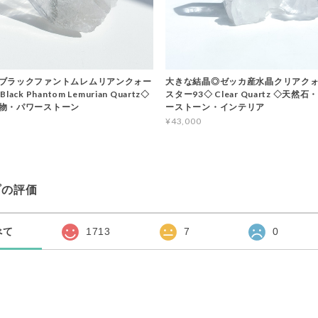
ブラックファントムレムリアンクォー
大きな結晶◎ゼッカ産水晶クリアクォ
ack Phantom Lemurian Quartz◇
スター93◇ Clear Quartz ◇天然
物・パワーストーン
ーストーン・インテリア
¥43,000
プの評価
べて
1713
7
0