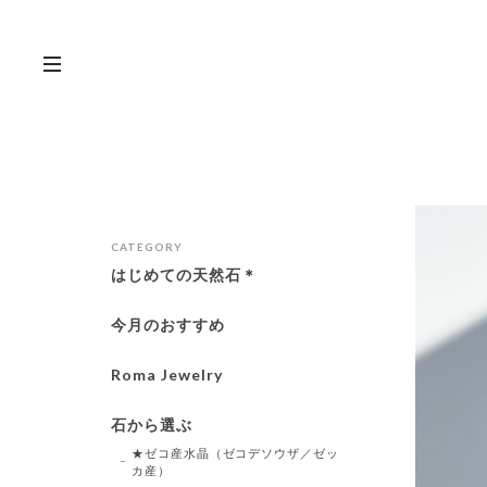
CATEGORY
はじめての天然石＊
今月のおすすめ
Roma Jewelry
石から選ぶ
★ゼコ産水晶（ゼコデソウザ／ゼッ
カ産）