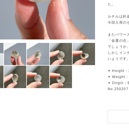
た。
ルチルは針
今回入荷の
またパワー
「金運の石
でしょうか
しかしイン
いようです
✴︎ Height：
✴︎ Weight：
✴︎ Origin：B
No.250207