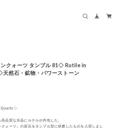
クォーツ タンブル 81◇ Rutile in
tz◇天然石・鉱物・パワーストーン
n Quartz◇
ら高品質な水晶にルチルが内包した、
ンクォーツ」の原石をタンブル型に研磨したものを入荷しまし