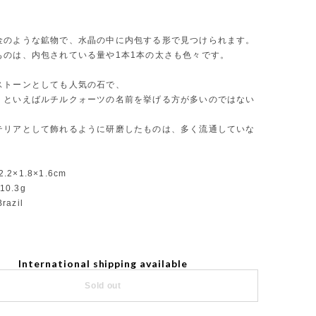
金のような鉱物で、水晶の中に内包する形で見つけられます。
ものは、内包されている量や1本1本の太さも色々です。
ストーンとしても人気の石で、
」といえばルチルクォーツの名前を挙げる方が多いのではない
。
テリアとして飾れるように研磨したものは、多く流通していな
。
2.2×1.8×1.6cm
10.3g
razil
International shipping available
Sold out