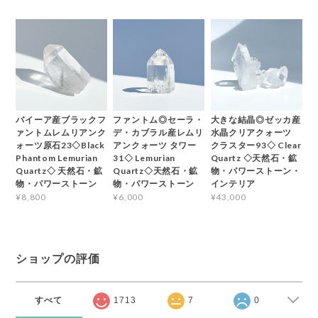
バイーア産ブラックフ
ファントム◎セーラ・
大きな結晶◎ゼッカ産
ァントムレムリアンク
デ・カブラル産レムリ
水晶クリアクォーツ
ォーツ原石23◇Black
アンクォーツ タワー
クラスター93◇ Clear
Phantom Lemurian
31◇ Lemurian
Quartz ◇天然石・鉱
Quartz◇ 天然石・鉱
Quartz◇天然石・鉱
物・パワーストーン・
物・パワーストーン
物・パワーストーン
インテリア
¥8,800
¥6,000
¥43,000
ショップの評価
すべて
1713
7
0