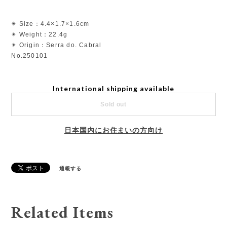
✴︎ Size：4.4×1.7×1.6cm
✴︎ Weight：22.4g
✴︎ Origin：Serra do. Cabral
No.250101
International shipping available
Sold out
日本国内にお住まいの方向け
通報する
Related Items