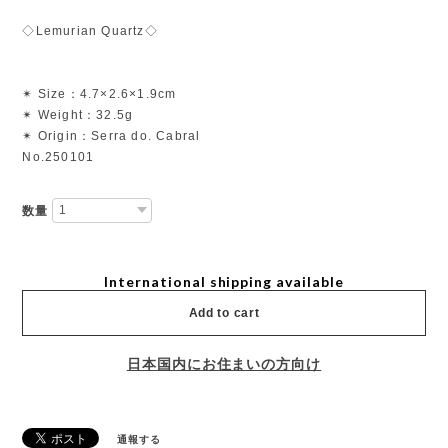
◇Lemurian Quartz◇
✴︎ Size：4.7×2.6×1.9cm
✴︎ Weight：32.5g
✴︎ Origin：Serra do. Cabral
No.250101
数量
International shipping available
Add to cart
日本国内にお住まいの方向け
通報する