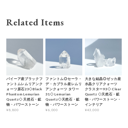
Related Items
バイーア産ブラックフ
ファントム◎セーラ・
大きな結晶◎ゼッカ産
ァントムレムリアンク
デ・カブラル産レムリ
水晶クリアクォーツ
ォーツ原石23◇Black
アンクォーツ タワー
クラスター93◇ Clear
Phantom Lemurian
31◇ Lemurian
Quartz ◇天然石・鉱
Quartz◇ 天然石・鉱
Quartz◇天然石・鉱
物・パワーストーン・
物・パワーストーン
物・パワーストーン
インテリア
¥8,800
¥6,000
¥43,000