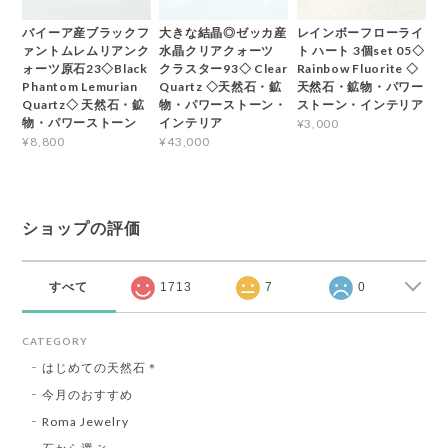
バイーア産ブラックフ
大きな結晶◎ゼッカ産
レインボーフローライ
ァントムレムリアンク
水晶クリアクォーツ
ト ハート 3個set 05◇
ォーツ原石23◇Black
クラスター93◇ Clear
Rainbow Fluorite ◇
Phantom Lemurian
Quartz ◇天然石・鉱
天然石・鉱物・パワー
Quartz◇ 天然石・鉱
物・パワーストーン・
ストーン・インテリア
物・パワーストーン
インテリア
¥3,000
¥8,800
¥43,000
ショップの評価
すべて
1713
7
0
CATEGORY
はじめての天然石＊
今月のおすすめ
Roma Jewelry