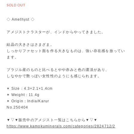
SOLD OUT
◇ Amethyst ◇
アメジストクラスターが、インドからやってきました。
結晶の大きさはさまざま。
しっかりファセット面を作る大きなものは、強い存在感を放ってい
ます。
ブラジル産のものと比べるとやや赤みと色の濃淡があり、
しなやかで艶っぽい女性性のようにも感じられます。
✴︎ Size：4.3×2.1×1.4cm
✴︎ Weight：11.4g
✴︎ Origin：India/Karur
No.250404
▼▽▼販売中のアメジスト一覧はこちらから▼▽▼
https://www.kamokuminerals.com/categories/2824712/2