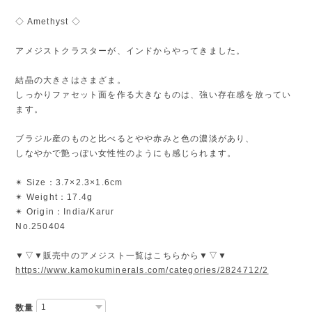
◇ Amethyst ◇
アメジストクラスターが、インドからやってきました。
結晶の大きさはさまざま。
しっかりファセット面を作る大きなものは、強い存在感を放ってい
ます。
ブラジル産のものと比べるとやや赤みと色の濃淡があり、
しなやかで艶っぽい女性性のようにも感じられます。
✴︎ Size：3.7×2.3×1.6cm
✴︎ Weight：17.4g
✴︎ Origin：India/Karur
No.250404
▼▽▼販売中のアメジスト一覧はこちらから▼▽▼
https://www.kamokuminerals.com/categories/2824712/2
数量