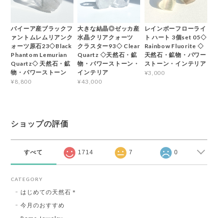
バイーア産ブラックフ
大きな結晶◎ゼッカ産
レインボーフローライ
ァントムレムリアンク
水晶クリアクォーツ
ト ハート 3個set 05◇
ォーツ原石23◇Black
クラスター93◇ Clear
Rainbow Fluorite ◇
Phantom Lemurian
Quartz ◇天然石・鉱
天然石・鉱物・パワー
Quartz◇ 天然石・鉱
物・パワーストーン・
ストーン・インテリア
物・パワーストーン
インテリア
¥3,000
¥8,800
¥43,000
ショップの評価
すべて
1714
7
0
CATEGORY
はじめての天然石＊
今月のおすすめ