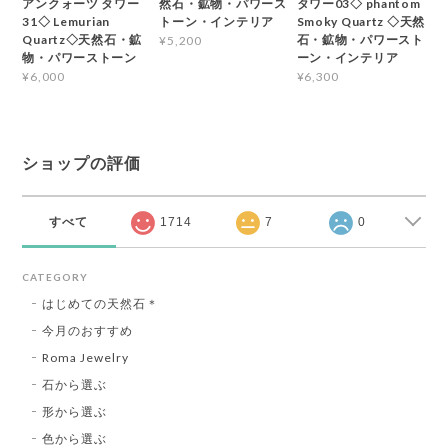
アンクォーツ タワー
然石・鉱物・パワース
タワー03◇ phantom
31◇ Lemurian
トーン・インテリア
Smoky Quartz ◇天然
Quartz◇天然石・鉱
石・鉱物・パワースト
¥5,200
物・パワーストーン
ーン・インテリア
¥6,000
¥6,300
ショップの評価
すべて
1714
7
0
CATEGORY
はじめての天然石＊
今月のおすすめ
Roma Jewelry
石から選ぶ
形から選ぶ
色から選ぶ