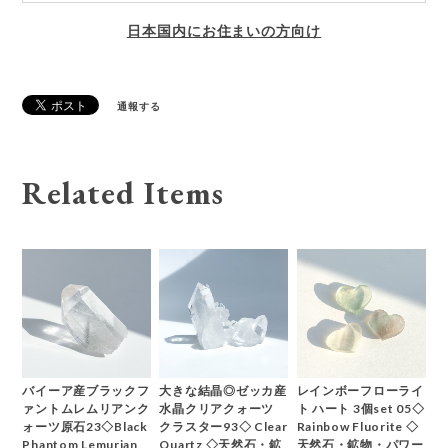
日本国内にお住まいの方向け
通報する
Related Items
バイーア産ブラックフ
大きな結晶◎ゼッカ産
レインボーフローライ
ァントムレムリアンク
水晶クリアクォーツ
ト ハート 3個set 05◇
ォーツ原石23◇Black
クラスター93◇ Clear
Rainbow Fluorite ◇
Phantom Lemurian
Quartz ◇天然石・鉱
天然石・鉱物・パワー