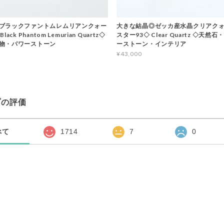
ブラックファントムレムリアンクォー
大きな結晶◎ゼッカ産水晶クリアクォ
ack Phantom Lemurian Quartz◇
スター93◇ Clear Quartz ◇天然
物・パワーストーン
ーストーン・インテリア
¥43,000
プの評価
べて
1714
7
0