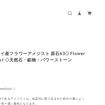
イ産フラワーアメジスト 原石63◇ Flower
hyst ◇天然石・鉱物・パワーストーン
Amethyst ◇
種であるアメジストは、結晶内に取り込まれた鉄分の量によっ
ク色〜濃い紫色となります。