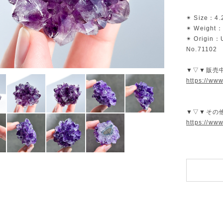
✴︎ Size：4.
✴︎ Weight：
✴︎ Origin：
No.71102
▼▽▼販売
https://ww
▼▽▼その
https://ww