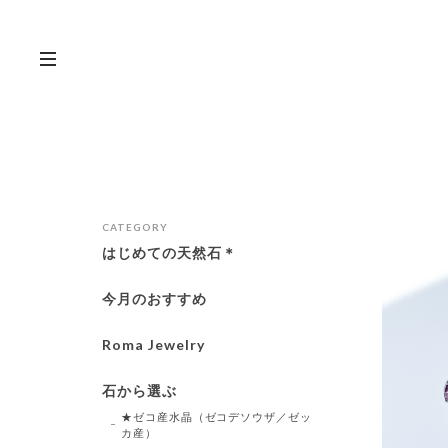
CATEGORY
はじめての天然石＊
今月のおすすめ
Roma Jewelry
石から選ぶ
★ゼコ産水晶（ゼコデソウザ／ゼッ
カ産）