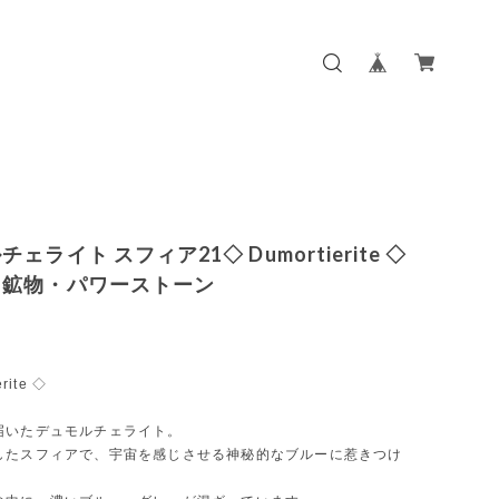
ェライト スフィア21◇ Dumortierite ◇
・鉱物・パワーストーン
rite ◇
届いたデュモルチェライト。
したスフィアで、宇宙を感じさせる神秘的なブルーに惹きつけ