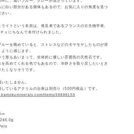
の中に、濃いブルー、グレーが混ざっています。
ろに白い部分がある個体もあるので、お気に入りの角度を見つ
ださい。
ェライトという名前は、発見者であるフランスの古生物学者、
ルチェにちなんで名付けられました。
ブルーを眺めていると、ストレスなどのモヤモヤしたものが溶
くように感じます。
いう形もあいまって、全体的に優しい雰囲気の天然石です。
性を高めてくれる色でもあるので、冷静さを取り戻したいとき
りたくなりそうです。
属いたしません。
用しているアクリルの台座は別売り（500円税込）です。
w.kamokuminerals.com/items/36699153
.5㎝
：246.0g
Peru