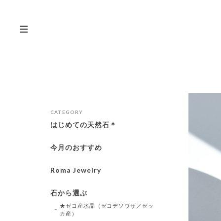
CATEGORY
はじめての天然石＊
今月のおすすめ
Roma Jewelry
石から選ぶ
★ゼコ産水晶（ゼコデソウザ／ゼッ
カ産）