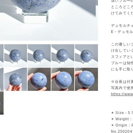
淡いブルー
ところどこ
けてみてく
デュモルチ
E・デュモ
この優しい
け出してい
スフィアと
ブルーは知
にも手に取
※台座は付
写真内で使
https://ww
✴︎ Size：5
✴︎ Weight
✴︎ Origin：
No.250204