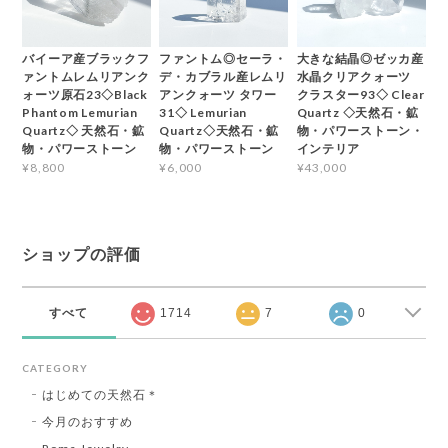
バイーア産ブラックフ
ファントム◎セーラ・
大きな結晶◎ゼッカ産
ァントムレムリアンク
デ・カブラル産レムリ
水晶クリアクォーツ
ォーツ原石23◇Black
アンクォーツ タワー
クラスター93◇ Clear
Phantom Lemurian
31◇ Lemurian
Quartz ◇天然石・鉱
Quartz◇ 天然石・鉱
Quartz◇天然石・鉱
物・パワーストーン・
物・パワーストーン
物・パワーストーン
インテリア
¥8,800
¥6,000
¥43,000
ショップの評価
すべて
1714
7
0
CATEGORY
はじめての天然石＊
今月のおすすめ