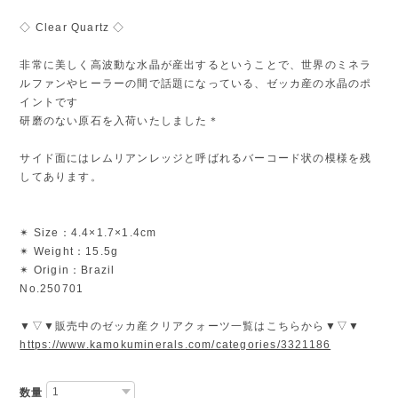
◇ Clear Quartz ◇
非常に美しく高波動な水晶が産出するということで、世界のミネラ
ルファンやヒーラーの間で話題になっている、ゼッカ産の水晶のポ
イントです
研磨のない原石を入荷いたしました＊
サイド面にはレムリアンレッジと呼ばれるバーコード状の模様を残
してあります。
✴︎ Size：4.4×1.7×1.4cm
✴︎ Weight：15.5g
✴︎ Origin：Brazil
No.250701
▼▽▼販売中のゼッカ産クリアクォーツ一覧はこちらから▼▽▼
https://www.kamokuminerals.com/categories/3321186
数量