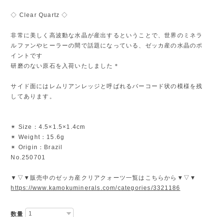
◇ Clear Quartz ◇
非常に美しく高波動な水晶が産出するということで、世界のミネラ
ルファンやヒーラーの間で話題になっている、ゼッカ産の水晶のポ
イントです
研磨のない原石を入荷いたしました＊
サイド面にはレムリアンレッジと呼ばれるバーコード状の模様を残
してあります。
✴︎ Size：4.5×1.5×1.4cm
✴︎ Weight：15.6g
✴︎ Origin：Brazil
No.250701
▼▽▼販売中のゼッカ産クリアクォーツ一覧はこちらから▼▽▼
https://www.kamokuminerals.com/categories/3321186
数量