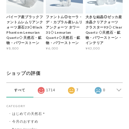
バイーア産ブラックフ
ファントム◎セーラ・
大きな結晶◎ゼッカ産
ァントムレムリアンク
デ・カブラル産レムリ
水晶クリアクォーツ
ォーツ原石23◇Black
アンクォーツ タワー
クラスター93◇ Clear
Phantom Lemurian
31◇ Lemurian
Quartz ◇天然石・鉱
Quartz◇ 天然石・鉱
Quartz◇天然石・鉱
物・パワーストーン・
物・パワーストーン
物・パワーストーン
インテリア
¥8,800
¥6,000
¥43,000
ショップの評価
すべて
1714
7
0
CATEGORY
はじめての天然石＊
今月のおすすめ