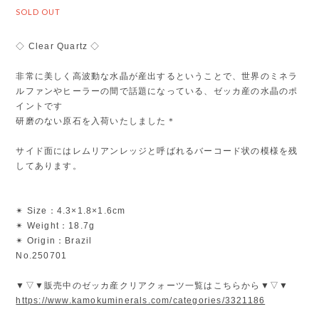
SOLD OUT
◇ Clear Quartz ◇
非常に美しく高波動な水晶が産出するということで、世界のミネラ
ルファンやヒーラーの間で話題になっている、ゼッカ産の水晶のポ
イントです
研磨のない原石を入荷いたしました＊
サイド面にはレムリアンレッジと呼ばれるバーコード状の模様を残
してあります。
✴︎ Size：4.3×1.8×1.6cm
✴︎ Weight：18.7g
✴︎ Origin：Brazil
No.250701
▼▽▼販売中のゼッカ産クリアクォーツ一覧はこちらから▼▽▼
https://www.kamokuminerals.com/categories/3321186