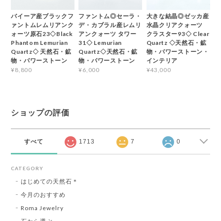
バイーア産ブラックフ
ファントム◎セーラ・
大きな結晶◎ゼッカ産
ァントムレムリアンク
デ・カブラル産レムリ
水晶クリアクォーツ
ォーツ原石23◇Black
アンクォーツ タワー
クラスター93◇ Clear
Phantom Lemurian
31◇ Lemurian
Quartz ◇天然石・鉱
Quartz◇ 天然石・鉱
Quartz◇天然石・鉱
物・パワーストーン・
物・パワーストーン
物・パワーストーン
インテリア
¥8,800
¥6,000
¥43,000
ショップの評価
すべて
1713
7
0
CATEGORY
はじめての天然石＊
今月のおすすめ
Roma Jewelry