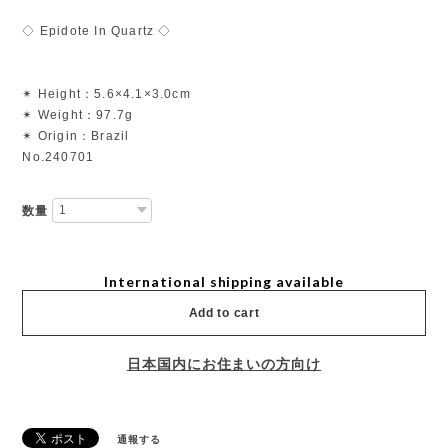
◇ Epidote In Quartz ◇
✴︎ Height：5.6×4.1×3.0cm
✴︎ Weight：97.7g
✴︎ Origin：Brazil
No.240701
数量
International shipping available
Add to cart
日本国内にお住まいの方向け
通報する