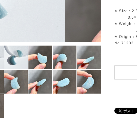
✴︎ Size：2.
3.5×2.
✴︎ Weight：
14.
✴︎ Origin：B
No.71202