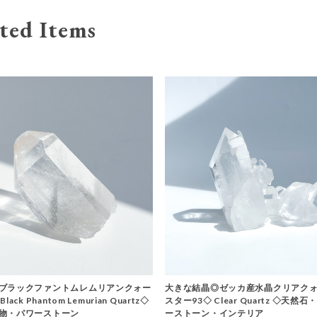
ted Items
ブラックファントムレムリアンクォー
大きな結晶◎ゼッカ産水晶クリアクォ
ack Phantom Lemurian Quartz◇
スター93◇ Clear Quartz ◇天然
物・パワーストーン
ーストーン・インテリア