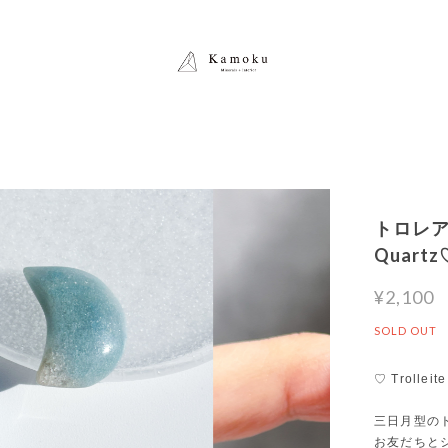
トロレアイト
Quar
¥2,100
SOLD OUT
♡ Trolleite
三日月型の
お友だちと