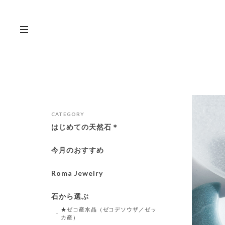
CATEGORY
はじめての天然石＊
今月のおすすめ
Roma Jewelry
石から選ぶ
★ゼコ産水晶（ゼコデソウザ／ゼッ
カ産）