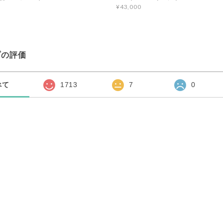
¥43,000
プの評価
べて
1713
7
0