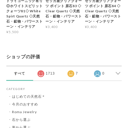
トライゴーニック有り
ゼッカ産クリアクォー
ゼッカ産クリアクォー
◎ホワイトスピリット
ツ ポイント 原石83 ◇
ツ ポイント 原石84 ◇
クォーツ81◇ White
Clear Quartz ◇天然
Clear Quartz ◇天然
Spirt Quartz ◇天然
石・鉱物・パワースト
石・鉱物・パワースト
石・鉱物・パワースト
ーン・インテリア
ーン・インテリア
ーン・インテリア
¥3,400
¥3,400
¥5,500
ショップの評価
すべて
1713
7
0
CATEGORY
はじめての天然石＊
今月のおすすめ
Roma Jewelry
石から選ぶ
形から選ぶ