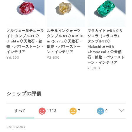
ノルウェー産チューラ
ルチルインクォーツ
マラカイト with クリ
イト タンブル31 ◇
タンブル 81◇ Rutile
ソコラ（マラコラ）
thulite ◇天然石・鉱
in Quartz◇天然石・
タンブル32◇
物・パワーストーン・
鉱物・パワーストー
Malachite with
インテリア
ン・インテリア
Chrysocolla ◇天然
石・鉱物・パワースト
¥6,100
¥2,800
ーン・インテリア
¥3,300
ショップの評価
すべて
1713
7
0
CATEGORY