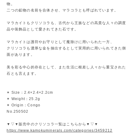
物。
二つの鉱物の名前を合体させ、マラコラとも呼ばれています。
マラカイトもクリソコラも、古代から王族などの高貴な人々の調度
品や装飾品として愛されてきた石です。
マラカイトは護符やお守りとして魔除けに用いられた一方、
クリソコラも濃厚な金を抽出するとして実用的に用いられてきた側
面があります。
美を彩る中心的存在として、また生活に根差し人々から重宝された
石とも言えます。
✴︎ Size：2.4×2.4×2.2cm
✴︎ Weight：25.2g
✴︎ Origin：Congo
No.250502
▼▽▼販売中のクリソコラ一覧はこちらから▼▽▼
https://www.kamokuminerals.com/categories/3459212