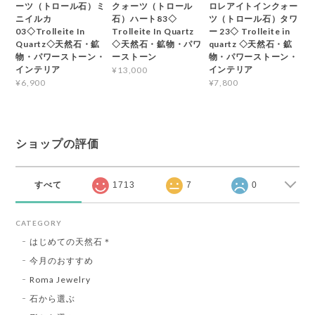
ーツ（トロール石）ミ
クォーツ（トロール
ロレアイトインクォー
ニイルカ
石）ハート83◇
ツ（トロール石）タワ
03◇Trolleite In
Trolleite In Quartz
ー 23◇ Trolleite in
Quartz◇天然石・鉱
◇天然石・鉱物・パワ
quartz ◇天然石・鉱
物・パワーストーン・
ーストーン
物・パワーストーン・
インテリア
インテリア
¥13,000
¥6,900
¥7,800
ショップの評価
すべて
1713
7
0
CATEGORY
はじめての天然石＊
今月のおすすめ
Roma Jewelry
石から選ぶ