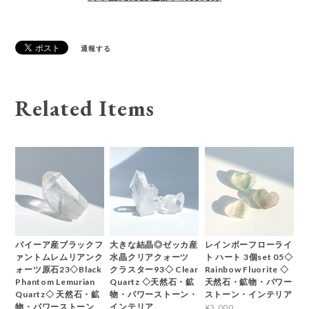
通報する
Related Items
バイーア産ブラックフ
大きな結晶◎ゼッカ産
レインボーフローライ
ァントムレムリアンク
水晶クリアクォーツ
ト ハート 3個set 05◇
ォーツ原石23◇Black
クラスター93◇ Clear
Rainbow Fluorite ◇
Phantom Lemurian
Quartz ◇天然石・鉱
天然石・鉱物・パワー
Quartz◇ 天然石・鉱
物・パワーストーン・
ストーン・インテリア
物・パワーストーン
インテリア
¥3,000