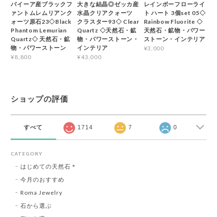
バイーア産ブラックフ
大きな結晶◎ゼッカ産
レインボーフローライ
ァントムレムリアンク
水晶クリアクォーツ
ト ハート 3個set 05◇
ォーツ原石23◇Black
クラスター93◇ Clear
Rainbow Fluorite ◇
Phantom Lemurian
Quartz ◇天然石・鉱
天然石・鉱物・パワー
Quartz◇ 天然石・鉱
物・パワーストーン・
ストーン・インテリア
物・パワーストーン
インテリア
¥3,000
¥8,800
¥43,000
ショップの評価
すべて
1714
7
0
CATEGORY
はじめての天然石＊
今月のおすすめ
Roma Jewelry
石から選ぶ