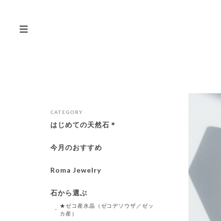
CATEGORY
はじめての天然石＊
今月のおすすめ
Roma Jewelry
石から選ぶ
★ゼコ産水晶（ゼコデソウザ／ゼッ
カ産）