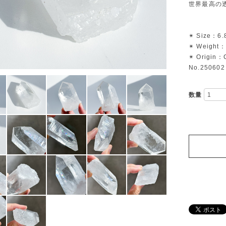
世界最高の
✴︎ Size：6.
✴︎ Weight
✴︎ Origin：
No.250602
数量