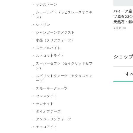
サンストーン
バイーア産
シェーライト（ラピスレースオニキ
ツ原石23◇Bl
ス）
天然石・鉱
シトリン
¥8,800
シャンガーンアメジスト
水晶（クリアクォーツ）
スティルバイト
ストロマトライト
ショッ
スーパーセブン（セイクリットセブ
ン）
す
スピリットクォーツ（カクタスクォ
ーツ）
スモーキークォーツ
セレスタイト
セレナイト
ダイオプテーズ
タンジェリンクォーツ
チャロアイト