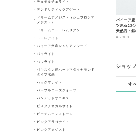
デュモルチェライト
デンドリティックアゲート
ドリームアメジスト（シェブロンア
バイーア産
メジスト）
ツ原石23◇Bl
ドリームコートレムリアン
天然石・鉱
¥8,800
トロレアイト
バイーア州産レムリアンシード
パイライト
ハウライト
ショッ
パキスタン産ハーキマダイヤモンド
タイプ水晶
ハックマナイト
す
パープルローズクォーツ
バンデッドオニキス
ピスタチオカルサイト
ピーチムーンストーン
ピンクアラゴナイト
ピンクアメジスト