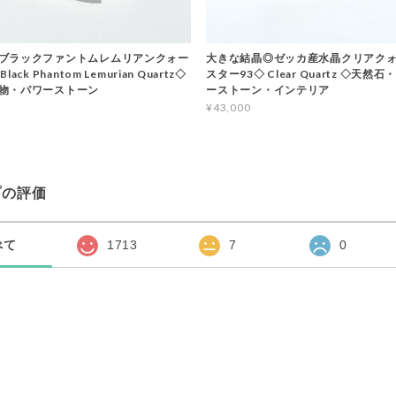
ブラックファントムレムリアンクォー
大きな結晶◎ゼッカ産水晶クリアクォ
ack Phantom Lemurian Quartz◇
スター93◇ Clear Quartz ◇天然
物・パワーストーン
ーストーン・インテリア
¥43,000
プの評価
べて
1713
7
0