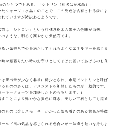
生石のひとつでもある、「シトリン（和名は黄水晶）」
いたクォーツ（水晶）のことで、この発色は含有される鉄によ
われていますが諸説あるようです。
名前は「シトロン」という柑橘系樹木の果実の色味が由来。
ンのような、明るく爽やかな天然石です。
明るい気持ちで心を満たしてくれるようなエネルギーを感じま
い時や頑張りたい時のお守りとしてそばに置いてあげるのも良
。
ンは産出量が少なく非常に稀少とされ、市場でシトリンと呼ば
いるものの多くは、アメジストを加熱したものが一般的です。
モーキークォーツを加熱したものもあります。）
施すことにより鮮やかな黄色に輝き、美しい宝石としても流通
熱のものは少しスモーキーがかった落ち着きのある黄色が特徴
ゴールド風の気品を感じられる色合いが一味違う魅力を持ちま