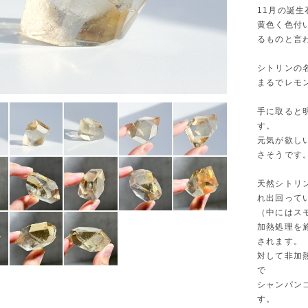
11月の誕
黄色く色付
るものと言
シトリンの
まるでレモ
手に取ると
す。
元気が欲し
さそうです
天然シトリ
れ出回って
（中にはス
加熱処理を
されます。
対して非加
で
シャンパン
す。