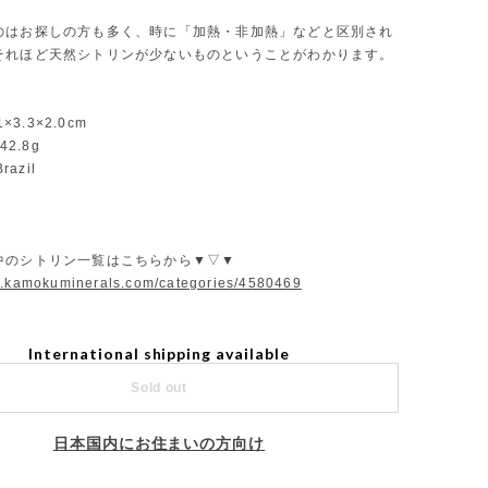
のはお探しの方も多く、時に「加熱・非加熱」などと区別され
それほど天然シトリンが少ないものということがわかります。
1×3.3×2.0cm
42.8g
razil
中のシトリン一覧はこちらから▼▽▼
w.kamokuminerals.com/categories/4580469
International shipping available
Sold out
日本国内にお住まいの方向け