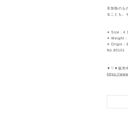
非加熱のも
ることも。
✴︎ Size：4.
✴︎ Weight：
✴︎ Origin：B
No.80101
▼▽▼販売
https://ww