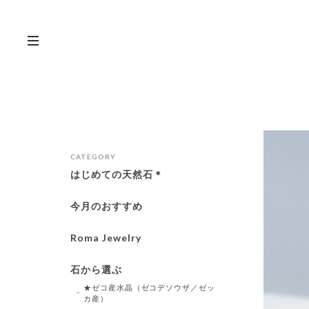
CATEGORY
はじめての天然石＊
今月のおすすめ
Roma Jewelry
石から選ぶ
★ゼコ産水晶（ゼコデソウザ／ゼッ
カ産）