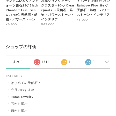
ァントムレムリアンク
水晶クリアクォーツ
ト ハート 3個set 05◇
ォーツ原石23◇Black
クラスター93◇ Clear
Rainbow Fluorite ◇
Phantom Lemurian
Quartz ◇天然石・鉱
天然石・鉱物・パワー
Quartz◇ 天然石・鉱
物・パワーストーン・
ストーン・インテリア
物・パワーストーン
インテリア
¥3,000
¥8,800
¥43,000
ショップの評価
すべて
1714
7
0
CATEGORY
はじめての天然石＊
今月のおすすめ
Roma Jewelry
石から選ぶ
形から選ぶ