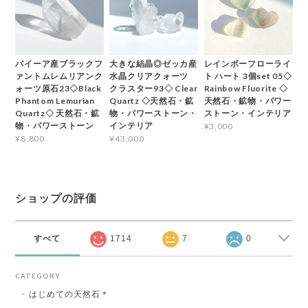
バイーア産ブラックフ
大きな結晶◎ゼッカ産
レインボーフローライ
ァントムレムリアンク
水晶クリアクォーツ
ト ハート 3個set 05◇
ォーツ原石23◇Black
クラスター93◇ Clear
Rainbow Fluorite ◇
Phantom Lemurian
Quartz ◇天然石・鉱
天然石・鉱物・パワー
Quartz◇ 天然石・鉱
物・パワーストーン・
ストーン・インテリア
物・パワーストーン
インテリア
¥3,000
¥8,800
¥43,000
ショップの評価
すべて
1714
7
0
CATEGORY
はじめての天然石＊