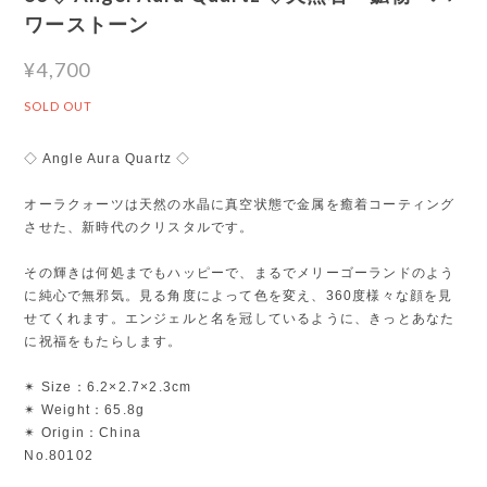
ワーストーン
¥4,700
SOLD OUT
◇ Angle Aura Quartz ◇
オーラクォーツは天然の水晶に真空状態で金属を癒着コーティング
させた、新時代のクリスタルです。
その輝きは何処までもハッピーで、まるでメリーゴーランドのよう
に純心で無邪気。見る角度によって色を変え、360度様々な顔を見
せてくれます。エンジェルと名を冠しているように、きっとあなた
に祝福をもたらします。
✴︎ Size：6.2×2.7×2.3cm
✴︎ Weight：65.8g
✴︎ Origin：China
No.80102