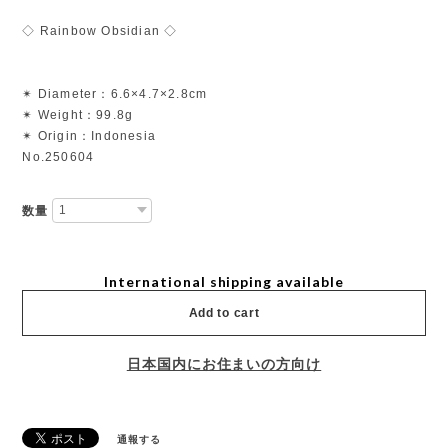
◇ Rainbow Obsidian ◇
✴︎ Diameter：6.6×4.7×2.8cm
✴︎ Weight：99.8g
✴︎ Origin：Indonesia
No.250604
数量
International shipping available
Add to cart
日本国内にお住まいの方向け
通報する