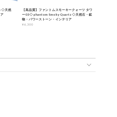
e ◇天然
【高品質】ファントムスモーキークォーツ タワ
リア
ー03◇ phantom Smoky Quartz ◇天然石・鉱
物・パワーストーン・インテリア
¥6,300