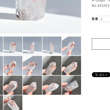
✴︎ Origin：B
No.241203
数量