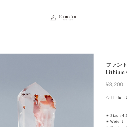
ファント
Lithi
¥8,200
◇ Lithium 
✴︎ Size：4.
✴︎ Weight：