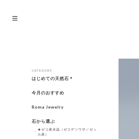
CATEGORY
はじめての天然石＊
今月のおすすめ
Roma Jewelry
石から選ぶ
★ゼコ産水晶（ゼコデソウザ／ゼッ
カ産）