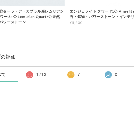
◎セーラ・デ・カブラル産レムリアン
エンジェライト タワー 71◇ Angelit
ー 31◇ Lemurian Quartz◇天然
石・鉱物・パワーストーン・インテ
パワーストーン
¥5,200
プの評価
べて
1713
7
0