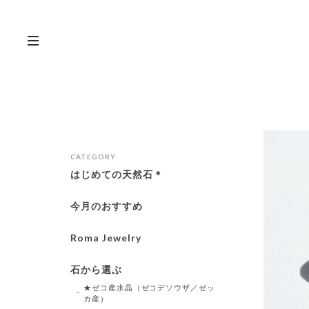
CATEGORY
はじめての天然石＊
今月のおすすめ
Roma Jewelry
石から選ぶ
★ゼコ産水晶（ゼコデソウザ／ゼッ
カ産）