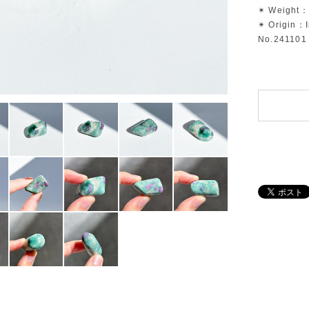
✴︎ Weight：
✴︎ Origin：
No.241101