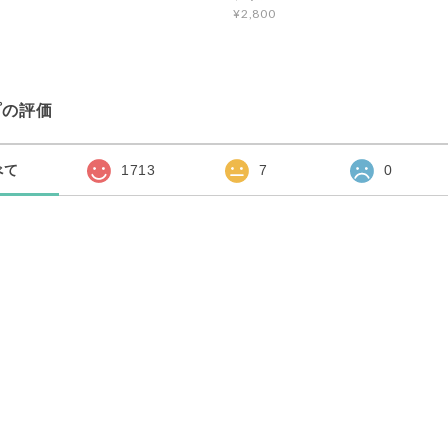
¥2,800
プの評価
べて
1713
7
0