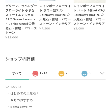
グリーン、ラベンダー
レインボーフローライ
レインボーフローライ
フローライト 小さな
ト タワー型51◇
ト ハート 3個set 05◇
スイートエンジェル
Rainbow Fluorite ◇
Rainbow Fluorite ◇
82◇Green Lavender
天然石・鉱物・パワー
天然石・鉱物・パワー
Fluorite Angel ◇天
ストーン・インテリア
ストーン・インテリア
然石・鉱物・パワース
¥9,500
¥3,000
トーン
¥12,000
ショップの評価
すべて
1714
7
0
CATEGORY
はじめての天然石＊
今月のおすすめ
Roma Jewelry