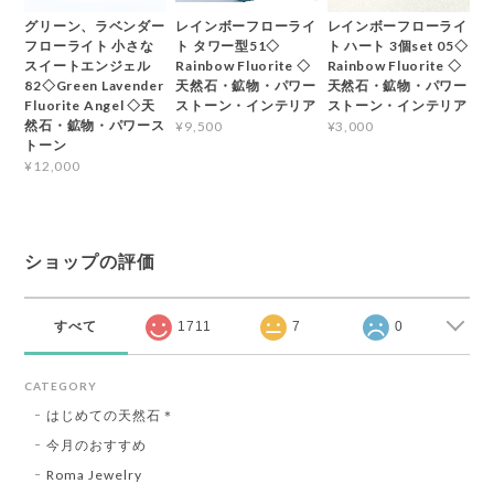
グリーン、ラベンダー
レインボーフローライ
レインボーフローライ
フローライト 小さな
ト タワー型51◇
ト ハート 3個set 05◇
スイートエンジェル
Rainbow Fluorite ◇
Rainbow Fluorite ◇
82◇Green Lavender
天然石・鉱物・パワー
天然石・鉱物・パワー
Fluorite Angel ◇天
ストーン・インテリア
ストーン・インテリア
然石・鉱物・パワース
¥9,500
¥3,000
トーン
¥12,000
ショップの評価
すべて
1711
7
0
CATEGORY
はじめての天然石＊
今月のおすすめ
Roma Jewelry