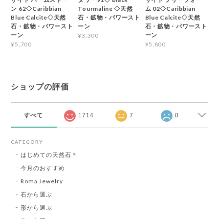
ン 62◇Caribbian
Tourmaline ◇天然
ム 02◇Caribbian
Blue Calcite◇天然
石・鉱物・パワースト
Blue Calcite◇天然
石・鉱物・パワースト
ーン
石・鉱物・パワースト
ーン
ーン
¥3,300
¥5,700
¥5,800
ショップの評価
すべて
1714
7
0
CATEGORY
はじめての天然石＊
今月のおすすめ
Roma Jewelry
石から選ぶ
形から選ぶ