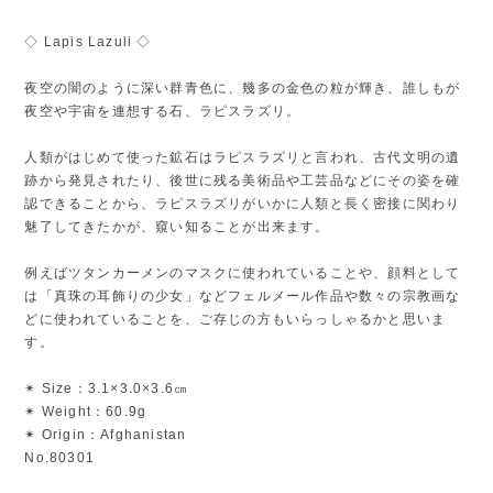
◇ Lapis Lazuli ◇
夜空の闇のように深い群青色に、幾多の金色の粒が輝き、誰しもが
夜空や宇宙を連想する石、ラピスラズリ。
人類がはじめて使った鉱石はラピスラズリと言われ、古代文明の遺
跡から発見されたり、後世に残る美術品や工芸品などにその姿を確
認できることから、ラピスラズリがいかに人類と長く密接に関わり
魅了してきたかが、窺い知ることが出来ます。
例えばツタンカーメンのマスクに使われていることや、顔料として
は「真珠の耳飾りの少女」などフェルメール作品や数々の宗教画な
どに使われていることを、ご存じの方もいらっしゃるかと思いま
す。
✴︎ Size：3.1×3.0×3.6㎝
✴︎ Weight：60.9g
✴︎ Origin：Afghanistan
No.80301