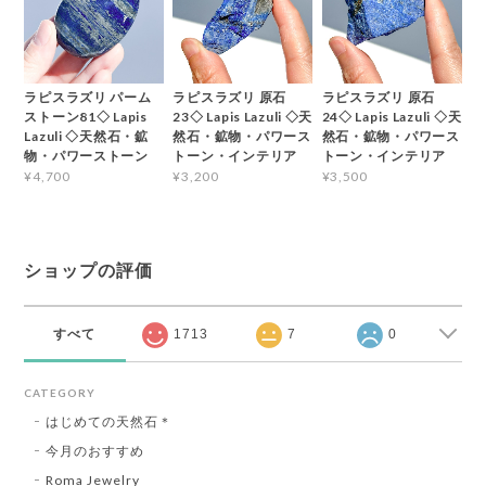
ラピスラズリ パーム
ラピスラズリ 原石
ラピスラズリ 原石
ストーン81◇ Lapis
23◇ Lapis Lazuli ◇天
24◇ Lapis Lazuli ◇天
Lazuli ◇天然石・鉱
然石・鉱物・パワース
然石・鉱物・パワース
物・パワーストーン
トーン・インテリア
トーン・インテリア
¥4,700
¥3,200
¥3,500
ショップの評価
すべて
1713
7
0
CATEGORY
はじめての天然石＊
今月のおすすめ
Roma Jewelry