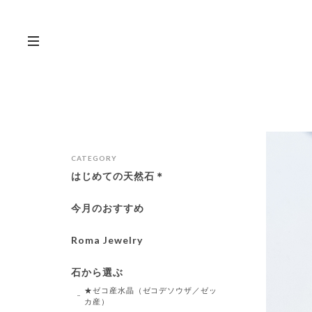
CATEGORY
はじめての天然石＊
今月のおすすめ
Roma Jewelry
石から選ぶ
★ゼコ産水晶（ゼコデソウザ／ゼッ
カ産）