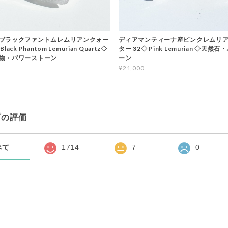
ブラックファントムレムリアンクォー
ディアマンティーナ産ピンクレムリア
ack Phantom Lemurian Quartz◇
ター 32◇ Pink Lemurian ◇天然
物・パワーストーン
ーン
¥21,000
プの評価
べて
1714
7
0