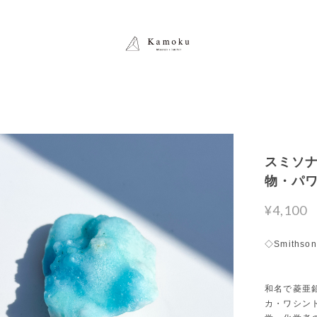
スミソナイ
物・パ
¥4,100
◇Smithson
和名で菱亜
カ・ワシン