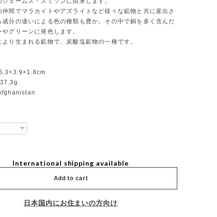
のジェームズ・スミソンに由来します。
の仲間でマラカイトやアズライトなど様々な鉱物と共に産出さ
る成分の違いによる色の種類も豊か。その中で銅を多く含んだ
ーやグリーンに発色します。
により生まれる鉱物で、炭酸塩鉱物の一種です。
5.3×3.9×1.8cm
37.3g
Afghanistan
International shipping available
Add to cart
日本国内にお住まいの方向け