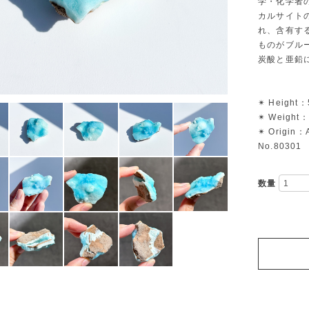
学・化学者
カルサイト
れ、含有す
ものがブル
炭酸と亜鉛
✴︎ Height：
✴︎ Weight：
✴︎ Origin：
No.80301
数量