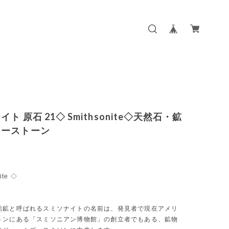
ト 原石 21◇ Smithsonite◇天然石・鉱
ワーストーン
ite ◇
鉛鉱と呼ばれるスミソナイトの名前は、発見者で現在アメリ
トンにある「スミソニアン博物館」の創立者でもある、鉱物