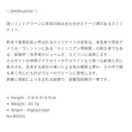
◇Smithsonite ◇
淡いミントグリーンに母岩の組み合わせがスイーツ感のあるスミソ
ナイト。
和名で菱亜鉛鉱と呼ばれるスミソナイトの名前は、発見者で現在ア
メリカ・ワシントンにある「スミソニアン博物館」の創立者でもあ
る、鉱物学・化学者のジェームズ・スミソンに由来します。
カルサイトの仲間でマラカイトやアズライトなど様々な鉱物と共に
産出され、含有する成分の違いによる色の種類も豊か。その中で銅
を多く含んだものがブルーやグリーンに発色します。
炭酸と亜鉛により生まれる鉱物で、炭酸塩鉱物の一種です。
✴︎ Height：2.9×5.0×3.0cm
✴︎ Weight：43.7g
✴︎ Origin：Afghanistan
No.80301