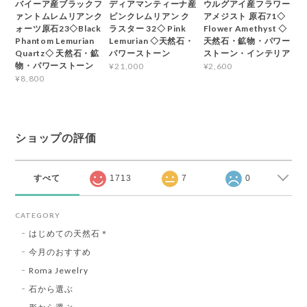
バイーア産ブラックフ
ディアマンティーナ産
ウルグアイ産フラワー
ァントムレムリアンク
ピンクレムリアン ク
アメジスト 原石71◇
ォーツ原石23◇Black
ラスター 32◇ Pink
Flower Amethyst ◇
Phantom Lemurian
Lemurian ◇天然石・
天然石・鉱物・パワー
Quartz◇ 天然石・鉱
パワーストーン
ストーン・インテリア
物・パワーストーン
¥21,000
¥2,600
¥8,800
ショップの評価
すべて
1713
7
0
CATEGORY
はじめての天然石＊
今月のおすすめ
Roma Jewelry
石から選ぶ