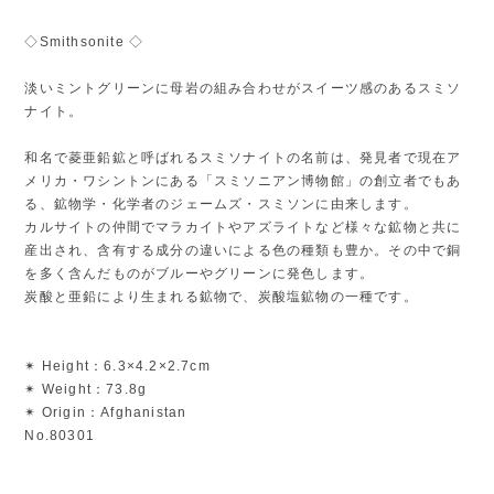
◇Smithsonite ◇
淡いミントグリーンに母岩の組み合わせがスイーツ感のあるスミソ
ナイト。
和名で菱亜鉛鉱と呼ばれるスミソナイトの名前は、発見者で現在ア
メリカ・ワシントンにある「スミソニアン博物館」の創立者でもあ
る、鉱物学・化学者のジェームズ・スミソンに由来します。
カルサイトの仲間でマラカイトやアズライトなど様々な鉱物と共に
産出され、含有する成分の違いによる色の種類も豊か。その中で銅
を多く含んだものがブルーやグリーンに発色します。
炭酸と亜鉛により生まれる鉱物で、炭酸塩鉱物の一種です。
✴︎ Height：6.3×4.2×2.7cm
✴︎ Weight：73.8g
✴︎ Origin：Afghanistan
No.80301