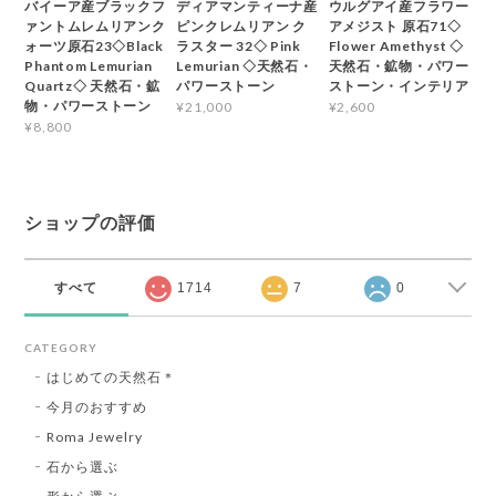
バイーア産ブラックフ
ディアマンティーナ産
ウルグアイ産フラワー
ァントムレムリアンク
ピンクレムリアン ク
アメジスト 原石71◇
ォーツ原石23◇Black
ラスター 32◇ Pink
Flower Amethyst ◇
Phantom Lemurian
Lemurian ◇天然石・
天然石・鉱物・パワー
Quartz◇ 天然石・鉱
パワーストーン
ストーン・インテリア
物・パワーストーン
¥21,000
¥2,600
¥8,800
ショップの評価
すべて
1714
7
0
CATEGORY
はじめての天然石＊
今月のおすすめ
Roma Jewelry
石から選ぶ