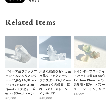
通報する
Related Items
バイーア産ブラックフ
大きな結晶◎ゼッカ産
レインボーフローライ
ァントムレムリアンク
水晶クリアクォーツ
ト ハート 3個set 05◇
ォーツ原石23◇Black
クラスター93◇ Clear
Rainbow Fluorite ◇
Phantom Lemurian
Quartz ◇天然石・鉱
天然石・鉱物・パワー
Quartz◇ 天然石・鉱
物・パワーストーン・
ストーン・インテリア
物・パワーストーン
インテリア
¥3,000
¥8,800
¥43,000