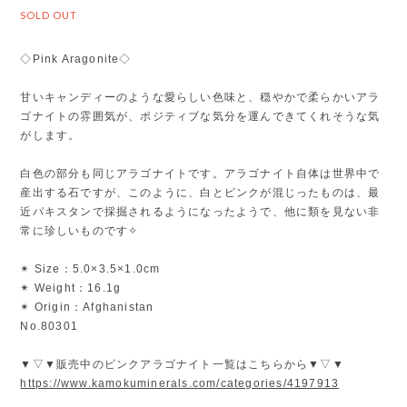
SOLD OUT
◇Pink Aragonite◇
甘いキャンディーのような愛らしい色味と、穏やかで柔らかいアラ
ゴナイトの雰囲気が、ポジティブな気分を運んできてくれそうな気
がします。
白色の部分も同じアラゴナイトです。アラゴナイト自体は世界中で
産出する石ですが、このように、白とピンクが混じったものは、最
近パキスタンで採掘されるようになったようで、他に類を見ない非
常に珍しいものです✧
✴︎ Size：5.0×3.5×1.0cm
✴︎ Weight：16.1g
✴︎ Origin：Afghanistan
No.80301
▼▽▼販売中のピンクアラゴナイト一覧はこちらから▼▽▼
https://www.kamokuminerals.com/categories/4197913