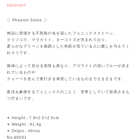
SOLD OUT
◇ Phoenix Stone ◇
神話に登場する不死鳥の名を冠したフェニックスストーン。
クリソコラ、マラカイト、ターコイズが含まれており、
柔らかなグリーンを基調とした色彩が見ている人に癒しを与えてく
れそうです。
個体によって見せる表情も異なり、アズライトの深いブルーが含ま
れているものや
クォーツを含んで奥行きを表現しているものまでさまざまです。
復活を象徴するフェニックスのごとく、安寧としていて崇高さをも
つ佇まいです。
✴︎ Height：7.8×2.5×2.5cm
✴︎ Weight：91.4g
✴︎ Origin：Africa
No.80501