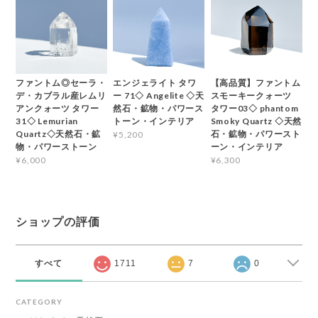
ファントム◎セーラ・
エンジェライト タワ
【高品質】ファントム
デ・カブラル産レムリ
ー 71◇ Angelite ◇天
スモーキークォーツ
アンクォーツ タワー
然石・鉱物・パワース
タワー03◇ phantom
31◇ Lemurian
トーン・インテリア
Smoky Quartz ◇天然
Quartz◇天然石・鉱
石・鉱物・パワースト
¥5,200
物・パワーストーン
ーン・インテリア
¥6,000
¥6,300
ショップの評価
すべて
1711
7
0
CATEGORY