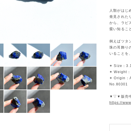
人類がはじ
発見された
から、ラピ
窺い知るこ
例えばツタ
珠の耳飾り
いることを
✴︎ Size：3
✴︎ Weight：
✴︎ Origin：
No.80301
▼▽▼販売
https://ww