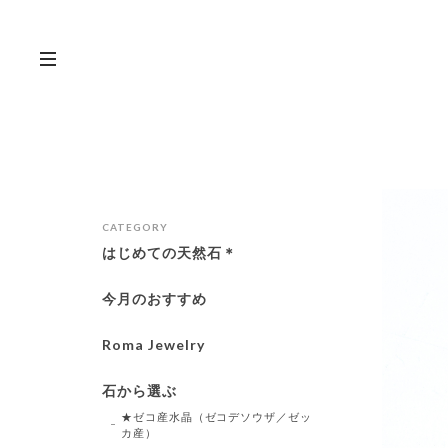
CATEGORY
はじめての天然石＊
今月のおすすめ
Roma Jewelry
石から選ぶ
★ゼコ産水晶（ゼコデソウザ／ゼッ
カ産）