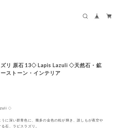
リ 原石 13◇ Lapis Lazuli ◇天然石・鉱
ワーストーン・インテリア
zuli ◇
ように深い群青色に、幾多の金色の粒が輝き、誰しもが夜空や
する石、ラピスラズリ。