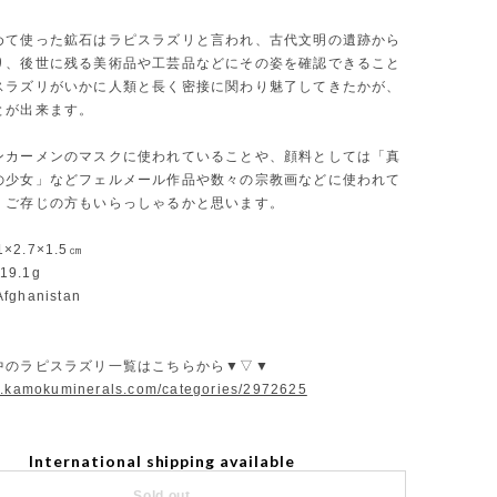
めて使った鉱石はラピスラズリと言われ、古代文明の遺跡から
り、後世に残る美術品や工芸品などにその姿を確認できること
スラズリがいかに人類と長く密接に関わり魅了してきたかが、
とが出来ます。
ンカーメンのマスクに使われていることや、顔料としては「真
の少女」などフェルメール作品や数々の宗教画などに使われて
、ご存じの方もいらっしゃるかと思います。
.1×2.7×1.5㎝
19.1g
Afghanistan
中のラピスラズリ一覧はこちらから▼▽▼
w.kamokuminerals.com/categories/2972625
International shipping available
Sold out