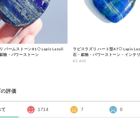
パームストーン81◇ Lapis Lazuli
ラピスラズリ ハート型47♡ Lapis Laz
鉱物・パワーストーン
石・鉱物・パワーストーン・インテ
¥2,400
プの評価
べて
1714
7
0