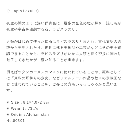
◇ Lapis Lazuli ◇
夜空の闇のように深い群青色に、幾多の金色の粒が輝き、誰しもが
夜空や宇宙を連想する石、ラピスラズリ。
人類がはじめて使った鉱石はラピスラズリと言われ、古代文明の遺
跡から発見されたり、後世に残る美術品や工芸品などにその姿を確
認できることから、ラピスラズリがいかに人類と長く密接に関わり
魅了してきたかが、窺い知ることが出来ます。
例えばツタンカーメンのマスクに使われていることや、顔料として
は「真珠の耳飾りの少女」などフェルメール作品や数々の宗教画な
どに使われていることを、ご存じの方もいらっしゃるかと思いま
す。
✴︎ Size：8.1×4.0×2.8㎝
✴︎ Weight：73.7g
✴︎ Origin：Afghanistan
No.80301