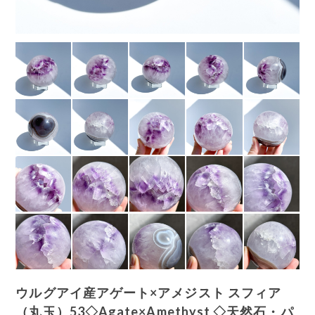
ウルグアイ産アゲート×アメジスト スフィア
（丸玉）53◇Agate×Amethyst ◇天然石・パ