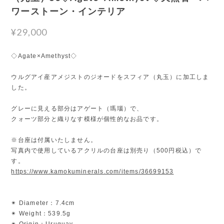
ワーストーン・インテリア
¥29,000
◇Agate×Amethyst◇
ウルグアイ産アメジストのジオードをスフィア（丸玉）に加工しま
した。
グレーに見える部分はアゲート（瑪瑙）で、
クォーツ部分と織りなす模様が個性的なお品です。
※台座は付属いたしません。
写真内で使用しているアクリルの台座は別売り（500円税込）で
す。
https://www.kamokuminerals.com/items/36699153
✴︎ Diameter：7.4cm
✴︎ Weight：539.5g
✴︎ Origin：Uruguay