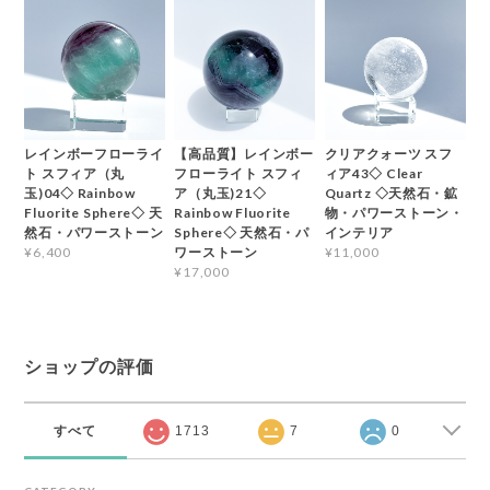
レインボーフローライ
【高品質】レインボー
クリアクォーツ スフ
ト スフィア（丸
フローライト スフィ
ィア43◇ Clear
玉)04◇ Rainbow
ア（丸玉)21◇
Quartz ◇天然石・鉱
Fluorite Sphere◇ 天
Rainbow Fluorite
物・パワーストーン・
然石・パワーストーン
Sphere◇ 天然石・パ
インテリア
ワーストーン
¥6,400
¥11,000
¥17,000
ショップの評価
すべて
1713
7
0