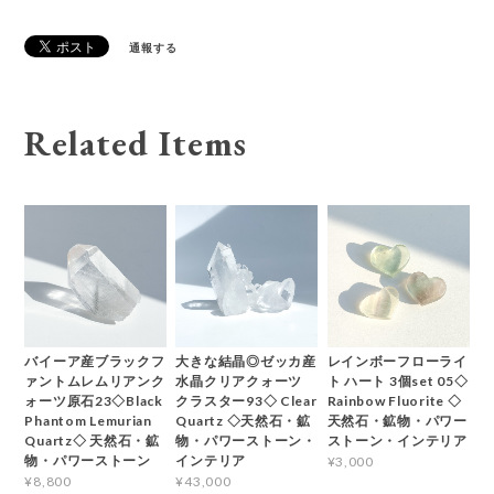
通報する
Related Items
バイーア産ブラックフ
大きな結晶◎ゼッカ産
レインボーフローライ
ァントムレムリアンク
水晶クリアクォーツ
ト ハート 3個set 05◇
ォーツ原石23◇Black
クラスター93◇ Clear
Rainbow Fluorite ◇
Phantom Lemurian
Quartz ◇天然石・鉱
天然石・鉱物・パワー
Quartz◇ 天然石・鉱
物・パワーストーン・
ストーン・インテリア
物・パワーストーン
インテリア
¥3,000
¥8,800
¥43,000