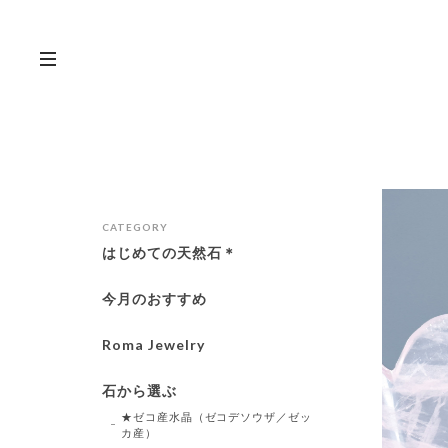
CATEGORY
はじめての天然石＊
今月のおすすめ
Roma Jewelry
石から選ぶ
★ゼコ産水晶（ゼコデソウザ／ゼッ
カ産）