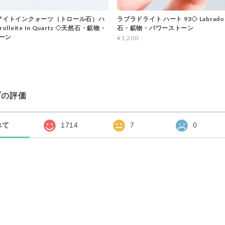
レアイトインクォーツ（トロール石）ハ
ラブラドライト ハート 93◇ Labrador
olleite In Quartz ◇天然石・鉱物・
石・鉱物・パワーストーン
ーン
¥1,200
プの評価
べて
1714
7
0