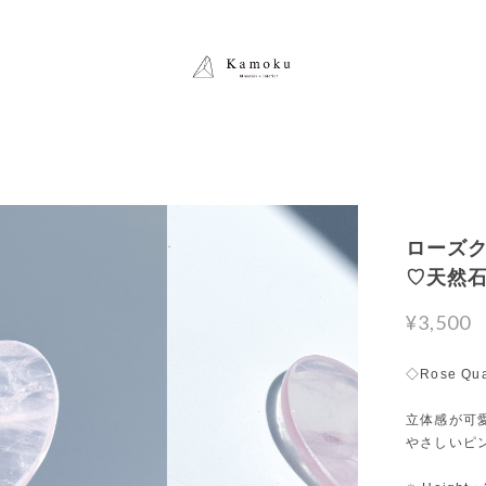
ローズクォ
♡天然
¥3,500
◇Rose Qua
立体感が可
やさしいピ