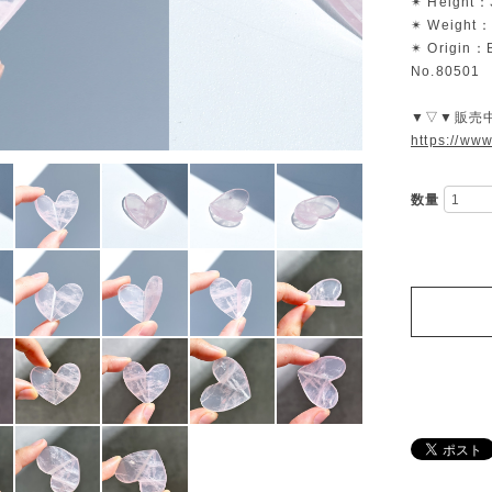
✴︎ Height：
✴︎ Weight：
✴︎ Origin：B
No.80501
▼▽▼販売
https://ww
数量