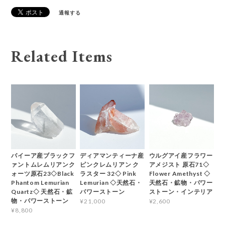
通報する
Related Items
バイーア産ブラックフ
ディアマンティーナ産
ウルグアイ産フラワー
ァントムレムリアンク
ピンクレムリアン ク
アメジスト 原石71◇
ォーツ原石23◇Black
ラスター 32◇ Pink
Flower Amethyst ◇
Phantom Lemurian
Lemurian ◇天然石・
天然石・鉱物・パワー
Quartz◇ 天然石・鉱
パワーストーン
ストーン・インテリア
物・パワーストーン
¥21,000
¥2,600
¥8,800