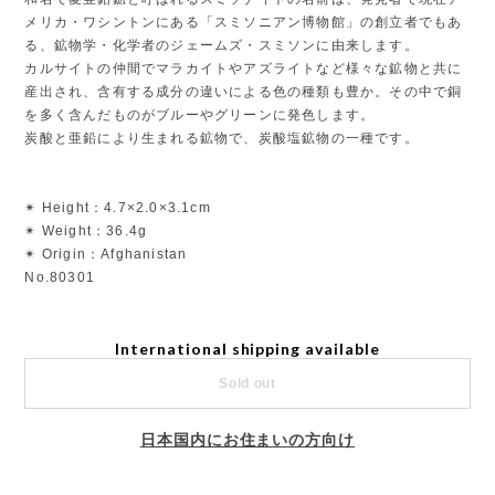
メリカ・ワシントンにある「スミソニアン博物館」の創立者でもあ
る、鉱物学・化学者のジェームズ・スミソンに由来します。
カルサイトの仲間でマラカイトやアズライトなど様々な鉱物と共に
産出され、含有する成分の違いによる色の種類も豊か。その中で銅
を多く含んだものがブルーやグリーンに発色します。
炭酸と亜鉛により生まれる鉱物で、炭酸塩鉱物の一種です。
✴︎ Height：4.7×2.0×3.1cm
✴︎ Weight：36.4g
✴︎ Origin：Afghanistan
No.80301
International shipping available
Sold out
日本国内にお住まいの方向け