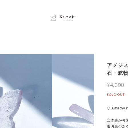
アメジスト 
石・鉱
¥4,300
SOLD OUT
◇ Amethyst
立体感が可
透明感のあ