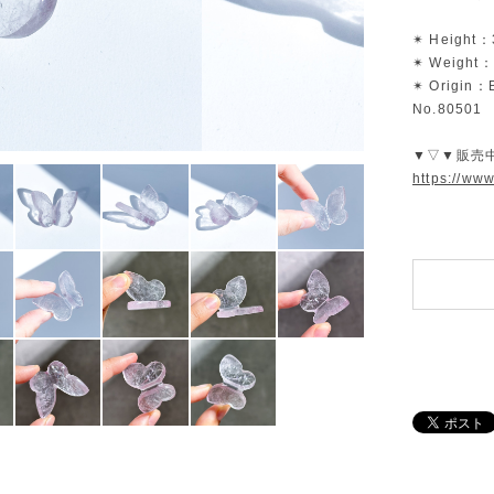
✴︎ Height：
✴︎ Weight：
✴︎ Origin：B
No.80501
▼▽▼販売
https://ww