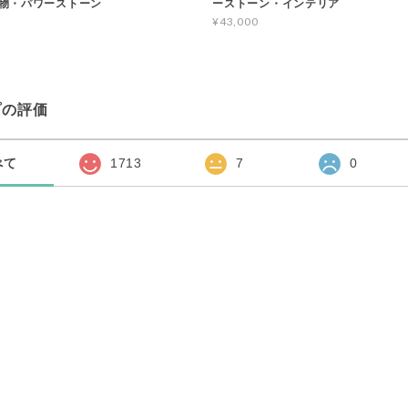
物・パワーストーン
ーストーン・インテリア
¥43,000
プの評価
べて
1713
7
0