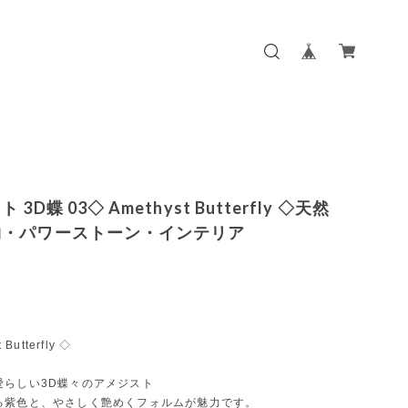
3D蝶 03◇ Amethyst Butterfly ◇天然
物・パワーストーン・インテリア
 Butterfly ◇
愛らしい3D蝶々のアメジスト
る紫色と、やさしく艶めくフォルムが魅力です。