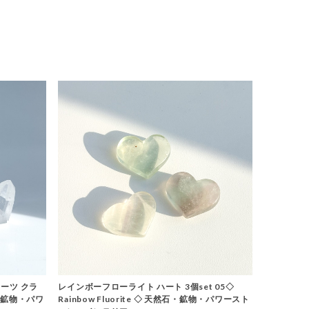
ーツ クラ
レインボーフローライト ハート 3個set 05◇
石・鉱物・パワ
Rainbow Fluorite ◇ 天然石・鉱物・パワースト