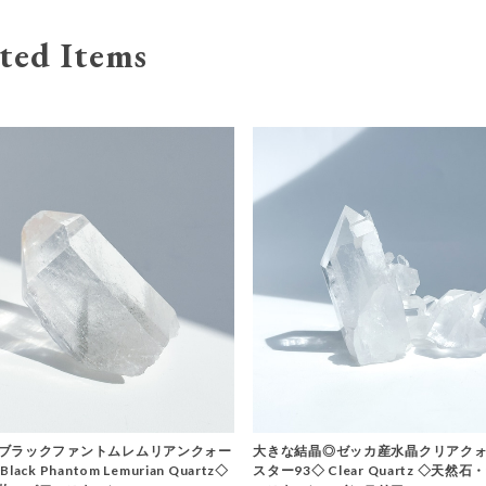
ted Items
ブラックファントムレムリアンクォー
大きな結晶◎ゼッカ産水晶クリアクォ
ack Phantom Lemurian Quartz◇
スター93◇ Clear Quartz ◇天然