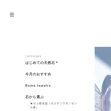
CATEGORY
はじめての天然石＊
今月のおすすめ
Roma Jewelry
石から選ぶ
★ゼコ産水晶（ゼコデソウザ／ゼッ
カ産）