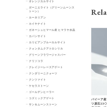
オレンジカルサイト
ガーニエライト（グリーンムーンス
Rela
トーン）
カーネリアン
カイヤナイト
ガネーシュヒマール産 ヒマラヤ水晶
カバンサイト
カリビアンブルーカルサイト
クォンタムクアトロシリカ
グリーンフラワージャスパー
クリソコラ
クレイジーレースアゲート
クンダリーニクォーツ
クンツァイト
ケセラストーン
ゴールデンヒーラー
コズミックアゲート
バイーア産
ツ原石23◇Bl
サン＆ムーンストーン