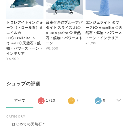
トロレアイトインクォ
台座付き◎ブルーアパ
エンジェライト タワ
ーツ（トロール石）ミ
タイト スライス 21◇
ー 71◇ Angelite ◇天
ニイルカ
Blue Apatite ◇ 天然
然石・鉱物・パワース
03◇Trolleite In
石・鉱物・パワースト
トーン・インテリア
Quartz◇天然石・鉱
ーン
¥5,200
物・パワーストーン・
¥8,800
インテリア
¥6,900
ショップの評価
すべて
1713
7
0
CATEGORY
はじめての天然石＊