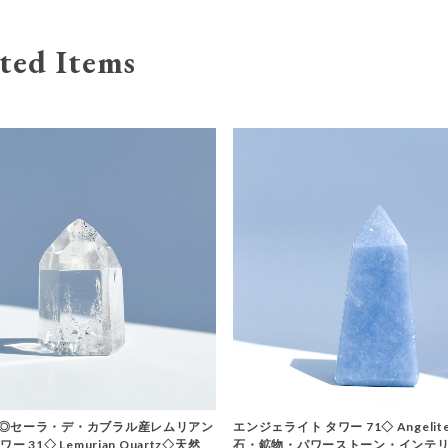
ted Items
◎セーラ・デ・カブラル産レムリアン
エンジェライト タワー 71◇ Angelit
ー 31◇ Lemurian Quartz◇天然
石・鉱物・パワーストーン・インテ